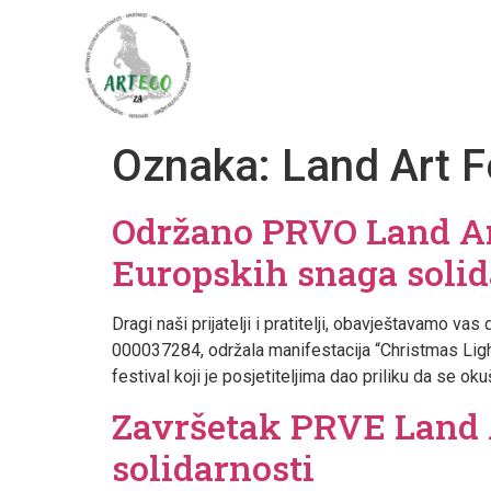
Početna
O nama
Pro
Oznaka:
Land Art Fe
Održano PRVO Land Art
Europskih snaga solid
Dragi naši prijatelji i pratitelji, obavještavamo 
000037284, održala manifestacija “Christmas Light
festival koji je posjetiteljima dao priliku da se oku
Završetak PRVE Land A
solidarnosti