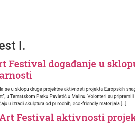
jekti
Klub mladih
Društveno poduzetništvo
st I.
 Festival događanje u sklopu
arnosti
vas da se u sklopu druge projektne aktivnosti projekta Europskih 
”, u Tematskom Parku Pavletić u Malinu. Volonteri su pripremili
šaju u izradi skulptura od prirodnih, eco-friendly materijala […]
rt Festival aktivnosti proje