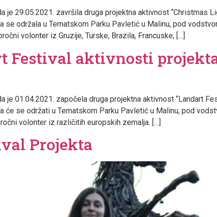
vas da je 29.05.2021. završila druga projektna aktivnost “Christma
 se održala u Tematskom Parku Pavletić u Malinu, pod vodstvom 
ročni volonter iz Gruzije, Turske, Brazila, Francuske, […]
 Festival aktivnosti projekt
vas da je 01.04.2021. započela druga projektna aktivnost “Landart
 će se održati u Tematskom Parku Pavletić u Malinu, pod vodstv
očni volonter iz različitih europskih zemalja. […]
ival Projekta