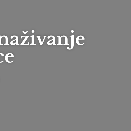
snaživanje
ce