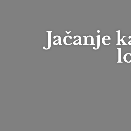
Jačanje k
l