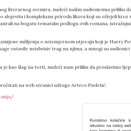
snog literarnog svemira, nudeći našim sudionicima priliku
o slojevitu i kompleksnu prirodu likova koji su oživjeli kroz 
sirali na bogatu tematsku podlogu ovih romana, istražujući
mijene mišljenja o neizmjernom utjecaju koji je Harry Potte
sage ostavile neizbrisiv trag na njima, a mnogi su sudionici 
a je kao šlag na torti, nudeći nam priliku da proslavimo lje
ročitati na web stranici udruge Arteco Pavletić:
tanja/
Koristimo kolačiće 
iskustvo na našoj web 
koje koristimo ili opc