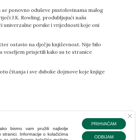
 da se ponovno oduševe pustolovinama malog
riječi J.K. Rowling, produbljujući našu
 univerzalne poruke i vrijednosti koje oni
r ostavio na dječju književnost. Nije bilo
s veseljem prisjetili kako su te stranice
potu čitanja i sve duboke dojmove koje knjige
Clos
PRIHVAĆAM
kako bismo vam pružili najbolje
stranici. Informacije o kolačićima
ODBIJAM
ije za isključivanje kolačića možete