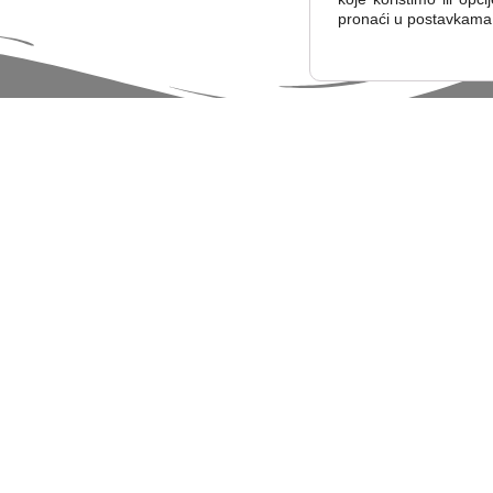
pronaći u postavkama
Popis svih novosti
VE NOVOSTI O UDRUZI, PROJEKTIMA I
NOVOSTI