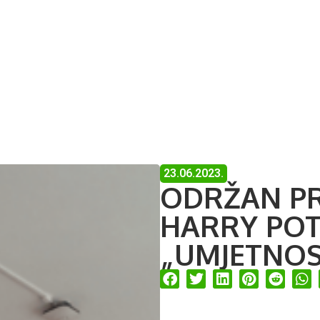
jekti
Klub mladih
Društveno poduzetništvo
23.06.2023.
ODRŽAN P
HARRY POT
„UMJETNOS