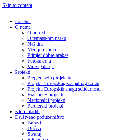
Skip to content
Početna
O nama
O udruzi
O tematskom parku
Naš tim
Mediji o nama
Primjer dobre prakse
Fotogalerija
Videogalerija
Projekti
Pregled svih projekata
Projekti Europskog socijalnog fonda
Projekti Europskih snaga solidarnosti
Erasmus+ projekti
Nacionalni projekti
Partnerski projekti
Klub mladih
Društveno poduzetništvo
Boravi
Doživi
Stvaraj
Educiraj se