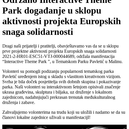
Park događanje u sklopu
aktivnosti projekta Europskih
snaga solidarnosti
Dragi naši prijatelji i pratitelji, obavještavamo vas da se u sklopu
prve projektne aktivnosti projekta Europskih snaga solidarnosti
2021-2-HR01-ESC51-VTJ-000044689, održala manifestacija
“Interactive Theme Park ”, u Tematskom Parku Pavletić u Malinu.
Volonteri su pomogli podizanju popularnosti tematskog parka
Pavletić uređenjem istog u skladu s vlastitom kreativnom vizijom.
Svrha je bila doček posjetitelja svih dobnih skupina i pokazivanje
parka. Naši volonteri su interaktivnom šetnjom opisivali značenje
ukrasa građevina, skulptura i biljaka, uz druženje s lokalnom
zajednicom, nadahnjujući prekrasan trenutak međukulturalnog
druženja i zabave.
Zahvaljujemo volonterima na trudu koji su uložili i nadamo se da su
članovi lokalne zajednice uživali u manifestacijI!