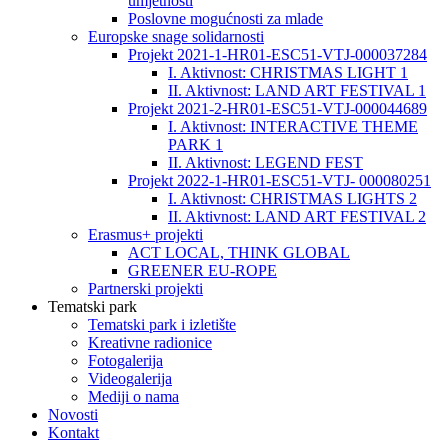
umjetnosti
Poslovne mogućnosti za mlade
Europske snage solidarnosti
Projekt 2021-1-HR01-ESC51-VTJ-000037284
I. Aktivnost: CHRISTMAS LIGHT 1
II. Aktivnost: LAND ART FESTIVAL 1
Projekt 2021-2-HR01-ESC51-VTJ-000044689
I. Aktivnost: INTERACTIVE THEME
PARK 1
II. Aktivnost: LEGEND FEST
Projekt 2022-1-HR01-ESC51-VTJ- 000080251
I. Aktivnost: CHRISTMAS LIGHTS 2
II. Aktivnost: LAND ART FESTIVAL 2
Erasmus+ projekti
ACT LOCAL, THINK GLOBAL
GREENER EU-ROPE
Partnerski projekti
Tematski park
Tematski park i izletište
Kreativne radionice
Fotogalerija
Videogalerija
Mediji o nama
Novosti
Kontakt