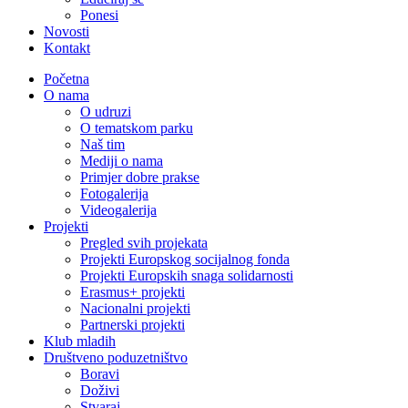
Ponesi
Novosti
Kontakt
Početna
O nama
O udruzi
O tematskom parku
Naš tim
Mediji o nama
Primjer dobre prakse
Fotogalerija
Videogalerija
Projekti
Pregled svih projekata
Projekti Europskog socijalnog fonda
Projekti Europskih snaga solidarnosti
Erasmus+ projekti
Nacionalni projekti
Partnerski projekti
Klub mladih
Društveno poduzetništvo
Boravi
Doživi
Stvaraj