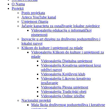
O Nama
Projekti
Popis projekata
Arteco YouTube kanal
Umjetnost čitanja
Jačanje kapaciteta za osnaživanje lokalne zajednice
Videogalerija edukacija o informatičkoj
pismenosti
Inovacije u art dizajnu za društveno poduzetništvo i
lokalni razvoj
Klikom do kulture i umjetnosti za mlade
Videogalerija Klikom do kulture i umjetnosti za
mlade
Videogalerija Digitalna umjetnost
Videogalerija Kreativna umjetnost kroz
održivi razvoj
Videogalerija Književni klub
Videogalerija Likovno kreativno
izražavanje
Videogalerija Plesna umjetnost
Videogalerija Tradicijski obrti
Videogalerija Online izložbe
Nacionalni projekti
Mala škola društvenog poduzetništva i kreativne