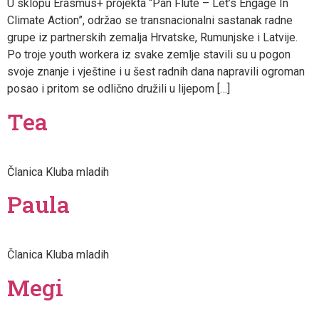
U sklopu Erasmus+ projekta “Pan Flute – Let’s Engage In
Climate Action”, održao se transnacionalni sastanak radne
grupe iz partnerskih zemalja Hrvatske, Rumunjske i Latvije.
Po troje youth workera iz svake zemlje stavili su u pogon
svoje znanje i vještine i u šest radnih dana napravili ogroman
posao i pritom se odlično družili u lijepom […]
Tea
Članica Kluba mladih
Paula
Članica Kluba mladih
Megi