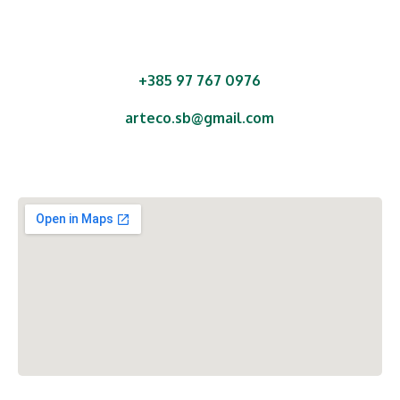
+385 97 767 0976
arteco.sb@gmail.com
Ul. Ante Starčevića 29,
Malino, 35250 Oriovac,
Republika Hrvatska