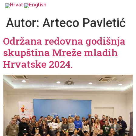
Autor:
Arteco Pavletić
Održana redovna godišnja
skupština Mreže mladih
Hrvatske 2024.